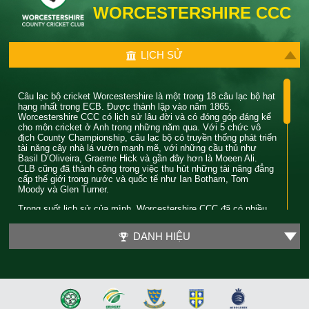
WORCESTERSHIRE CCC
LỊCH SỬ
Câu lạc bộ cricket Worcestershire là một trong 18 câu lạc bộ hạt
hạng nhất trong ECB. Được thành lập vào năm 1865,
Worcestershire CCC có lịch sử lâu đời và có đóng góp đáng kể
cho môn cricket ở Anh trong những năm qua. Với 5 chức vô
địch County Championship, câu lạc bộ có truyền thống phát triển
tài năng cây nhà lá vườn mạnh mẽ, với những cầu thủ như
Basil D’Oliveira, Graeme Hick và gần đây hơn là Moeen Ali.
CLB cũng đã thành công trong việc thu hút những tài năng đẳng
cấp thế giới trong nước và quốc tế như Ian Botham, Tom
Moody và Glen Turner.
Trong suốt lịch sử của mình, Worcestershire CCC đã có nhiều
năm đáng nhớ. Trong đó, thời kỳ nổi bật nhất của CLB là vào
cuối những năm 80. Trong thời gian này, Worcestershire đã
DANH HIỆU
giành được 4 danh hiệu lớn khi liên tiếp giành được cả chức vô
địch County Championship và Pro 40. Huyền thoại câu lạc bộ
Phil Neale là đội trưởng trong thời gian này và được ca ngợi vì
khả năng hướng dẫn một đội toàn sao và cuối cùng đã giành
được giải Cầu thủ cricket của năm ở Wisden vào năm 1989.
Vào năm 2018, Worcestershire CCC đã giành được chiếc cúp