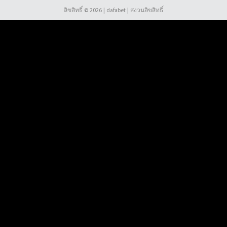
ลิขสิทธิ์ © 2026 | dafabet | สงวนลิขสิทธิ์