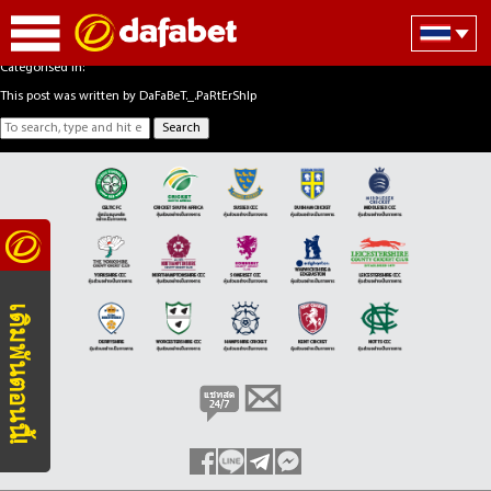
English Premier League 2015-2016
October 2, 2018 3:14 am
Published by
DaFaBeT._.PaRtErShIp
Categorised in:
This post was written by DaFaBeT._.PaRtErShIp
Search
เดิมพันตอนนี้!