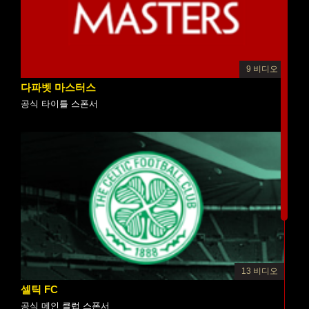
9 비디오
다파벳 마스터스
공식 타이틀 스폰서
13 비디오
셀틱 FC
공식 메인 클럽 스폰서