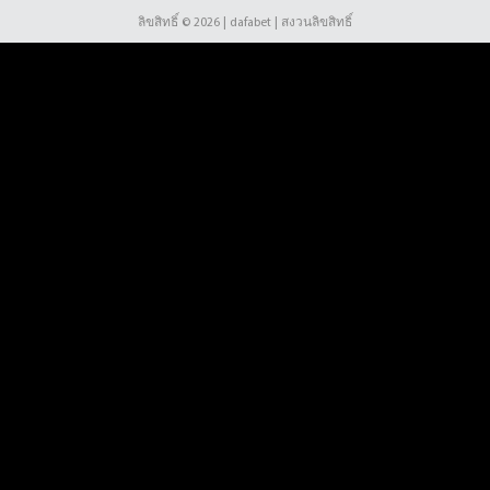
ลิขสิทธิ์ © 2026 | dafabet | สงวนลิขสิทธิ์