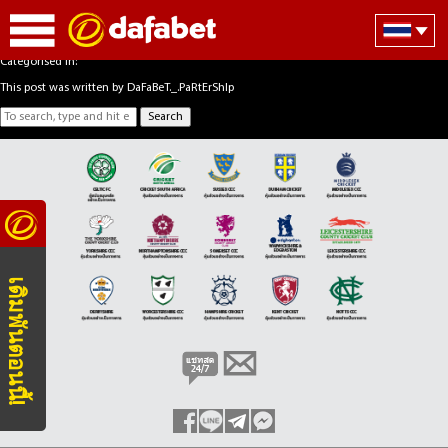
3 of 6
October 2, 2018 3:40 am
Published by
DaFaBeT._.PaRtErShIp
Categorised in:
This post was written by DaFaBeT._.PaRtErShIp
Search
เดิมพันตอนนี้!