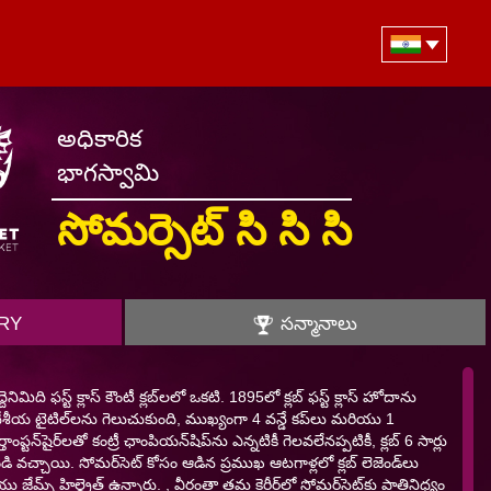
అధికారిక
భాగస్వామి
సోమర్సెట్ సి సి సి
RY
సన్మానాలు
్దెనిమిది ఫస్ట్ క్లాస్ కౌంటీ క్లబ్‌లలో ఒకటి. 1895లో క్లబ్ ఫస్ట్ క్లాస్ హోదాను
దేశీయ టైటిల్‌లను గెలుచుకుంది, ముఖ్యంగా 4 వన్డే కప్‌లు మరియు 1
తాంప్టన్‌షైర్‌లతో కంట్రీ ఛాంపియన్‌షిప్‌ను ఎన్నటికీ గెలవలేనప్పటికీ, క్లబ్ 6 సార్లు
ండి వచ్చాయి. సోమర్‌సెట్ కోసం ఆడిన ప్రముఖ ఆటగాళ్లలో క్లబ్ లెజెండ్‌లు
యు జేమ్స్ హిల్డ్రెత్ ఉన్నారు. , వీరంతా తమ కెరీర్‌లో సోమర్‌సెట్‌కు ప్రాతినిధ్యం