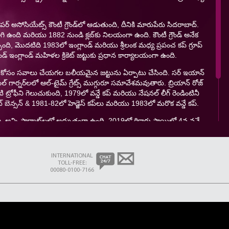
 అసోసియేట్స్ కౌంటీ గ్రౌండ్‌లో ఆడుతుంది, దీనికి మారుపేరు సిదరాబాద్.
ిగి ఉంది మరియు 1882 నుండి క్లబ్‌కు నిలయంగా ఉంది. కౌంటీ గ్రౌండ్ అనేక
ింది, మొదటిది 1983లో ఇంగ్లాండ్ మరియు శ్రీలంక మధ్య ప్రపంచ కప్ గ్రూప్
ండ్ ఇంగ్లాండ్ మహిళల క్రికెట్ జట్టుకు ప్రధాన కార్యాలయంగా ఉంది.
ీల కోసం సవాలు చేయగల బలీయమైన జట్టును ఏర్పాటు చేసింది. సర్ ఇయాన్
ల్ గార్నర్‌లలో ఆల్-టైమ్ గ్రేట్స్ ముగ్గురూ సమావేశమవుతారు. బ్రియాన్ రోజ్
దటి ట్రోఫీని గెలుచుకుంది, 1979లో వన్డే కప్ మరియు నేషనల్ లీగ్ రెండింటినీ
 బెన్సన్ & 1981-82లో హెడ్జెస్ కప్‌లు మరియు 1983లో మరొక వన్డే కప్.
న్ని ఫార్మాట్‌లలో అద్భుతంగా ఉంది, 2019లో రికార్డు స్థాయిలో 4వ వన్డే
 ప్లే-ఆఫ్స్ ప్రదర్శనతో జట్టు బ్యాట్‌తో ఎలాంటి తప్పు చేయలేదు. అదే సీజన్‌లో
ీ రన్నరప్‌గా నిలిచింది. ప్రస్తుతం డివిజన్ 1లో పోటీ పడుతున్న క్లబ్ గత
నాన్ని మెరుగుపరుచుకోవాలని మరియు క్రైగ్ ఓవర్‌టన్, జాక్ లీచ్ మరియు క్లబ్
INTERNATIONAL
్లతో ముందుకు సాగాలని కోరుకుంటోంది.
TOLL-FREE:
00080-0100-7166