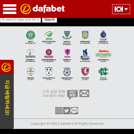
Categories for 지미 화이트
Sorry, nothing to display.
Search
지금 베팅하세요!
고객 상담 전화:
070-8015-9487
Copyright © 2026 | dafabet | All Rights Reserved