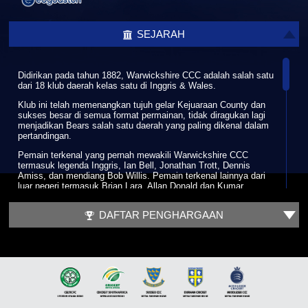
SEJARAH
Didirikan pada tahun 1882, Warwickshire CCC adalah salah satu
dari 18 klub daerah kelas satu di Inggris & Wales.
Klub ini telah memenangkan tujuh gelar Kejuaraan County dan
sukses besar di semua format permainan, tidak diragukan lagi
menjadikan Bears salah satu daerah yang paling dikenal dalam
pertandingan.
Pemain terkenal yang pernah mewakili Warwickshire CCC
termasuk legenda Inggris, Ian Bell, Jonathan Trott, Dennis
Amiss, dan mendiang Bob Willis. Pemain terkenal lainnya dari
luar negeri termasuk Brian Lara, Allan Donald dan Kumar
Sangakkara.
DAFTAR PENGHARGAAN
Warwickshire CCC menyelenggarakan pertandingan kandangnya
di Birmingham Selatan di Stadion Edgbaston yang terkenal di
dunia, yang telah menjadi tempat reguler untuk pertandingan
internasional terbesar sejak pertandingan Test pertamanya pada
tahun 1902. Bersama dengan sejarahnya yang diperkaya,
Edgbaston telah menyelenggarakan beberapa momen kriket
yang tak terlupakan seperti Ashes Test 2005 ketika Inggris
mengalahkan Australia dengan hanya dua run.
Pada laga di luar Birmingham di Leamington Spa pada tahun