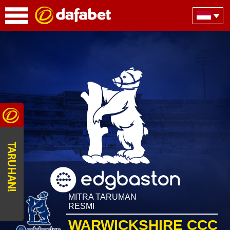
TARUHAN!
MITRA TARUMAN
RESMI
WARWICKSHIRE CCC