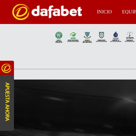
Partner Teams Section
INICIO
EQUI
Search
APUESTA AHORA