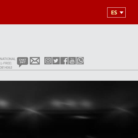
RNATIONAL
L-FREE:
0814063