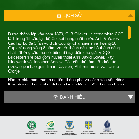
LỊCH SỬ
Được thành lập vào năm 1879, CLB Cricket Leicestershire CCC
là 1 trong 18 câu lạc bộ Cricket hạng nhất nước Anh & Wales.
Câu lạc bộ đã 3 lần vô địch County Champions và Twenty20
Cup chỉ trong vòng 8 năm, và trở thành câu lạc bộ thành công
nhất. Những cầu thủ nổi tiếng đã đại diện cho giải VĐQG
Leicestershire bao gồm huyền thoại Anh David Gower, Ray
Illingworth và Jonathan Agnew. Các cầu thủ tầm cỡ khác từ
nước ngoài bao gồm Brian Davison, Phil Simmons và Hansie
Cronje.
Nằm ở phía nam của trung tâm thành phố và cách sân vận động
King Power chỉ vài phút đi bộ là Grace Road – đây là sân nhà và
trụ sở chính của Leicestershire CCC. Sân Cricket với sức chứa
6.000 chỗ ngồi là sân chính từ năm 1894, nhưng đã được mua
DANH HIỆU
lại trước khi Leicestershire CCC giành được suất tham dự giải
hạng nhất. 3 trận đấu của ODI đã diễn ra tại Grace Road, hai
trong số đó là các trận đấu World Cup mặc dù không có sự góp
mặt của đội tuyển Anh.
Trong 70 năm đầu tiên, Leicestershire CCC hầu như thi đấu ở
các giải địa phương và xếp ở các vị trí thấp, chỉ với một vài
thành tích nhỏ đáng chú ý. Tình hình bắt đầu thay đổi vào cuối
những năm 1950 với việc tuyển dụng các tài năng đáng chú ý