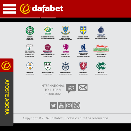
Página Inicial
Search
APOSTE AGORA
INTERNATIONAL
TOLL-FREE:
1800814063
Copyright © 2026 | dafabet | Todos os direitos reservados