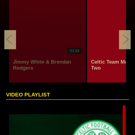
03:39
n
Jimmy White & Brendan
Celtic Team Mates 
Rodgers
Two
VIDEO PLAYLIST