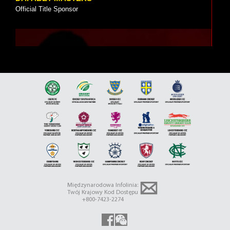
Official Title Sponsor
5 VIDEOS
JIMMY WHITE
Brand Ambassador
Międzynarodowa Infolinia:
Twój Krajowy Kod Dostępu
+800-7423-2274