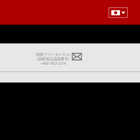
国際フリーダイヤル:
(国際電話認識番号)
+800-7423-2274