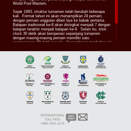
World Pool Masters.
Sejak 1993, struktur turnamen telah berubah beberapa
kali. Format tahun ini akan menampilkan 24 pemain,
dengan pemain unggulan diberi bye ke babak pertama.
Balapan tradisional ke-8 akan disingkat menjadi 7 dengan
balapan terakhir menjadi balapan ke-9. Selain itu, shot-
clock 30 detik akan beroperasi sepanjang turnamen
dengan masing-masing pemain memiliki satu
perpanjangan 30 detik per rak. Kegembiraan tambahan ini
pada akhirnya akan mengarah pada turnamen yang luar
biasa di mana total $ 100.000 diperebutkan dengan Juara
untuk menerima $ 25.000.
INTERNATIONAL
TOLL-FREE:
+800-7423-2274